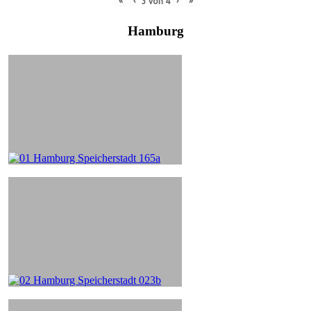
«
‹
›
»
3
von
4
Hamburg