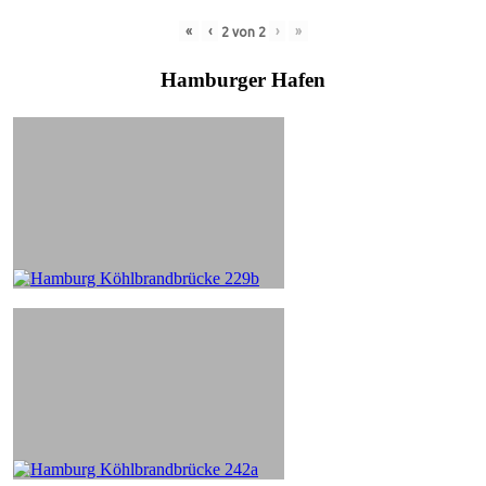
«
‹
›
»
2
von
2
Hamburger Hafen