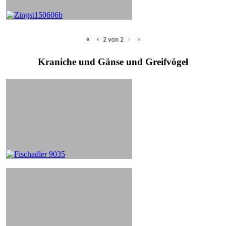
«
‹
›
»
2
von
2
Kraniche und Gänse und Greifvögel