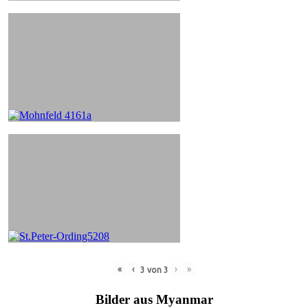
«
‹
›
»
3
von
3
Bilder aus Myanmar