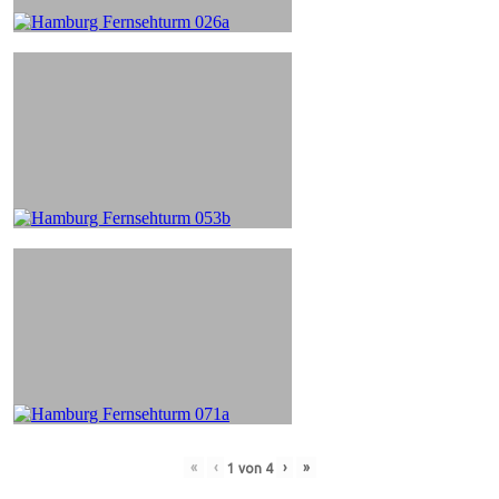
«
‹
›
»
1
von
4