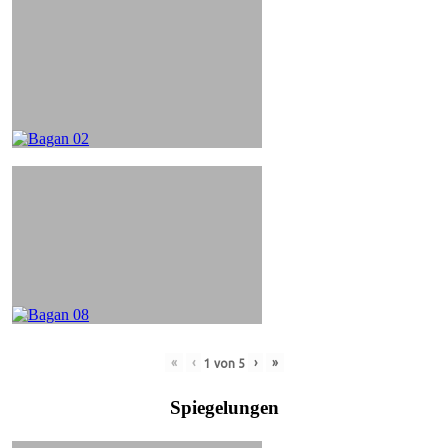
«
‹
›
»
1
von
5
Spiegelungen