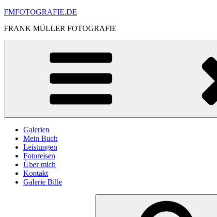
Skip
FMFOTOGRAFIE.DE
to
FRANK MÜLLER FOTOGRAFIE
content
Galerien
Mein Buch
Leistungen
Fotoreisen
Über mich
Kontakt
Galerie Bille
Search
for: