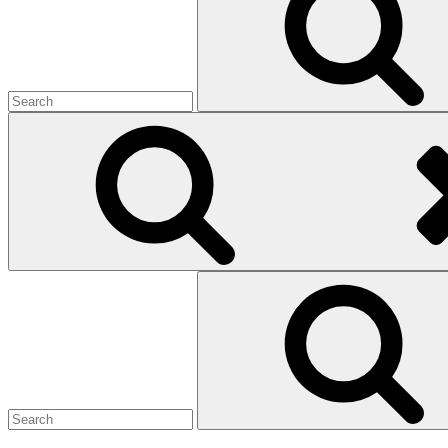
Search
for: