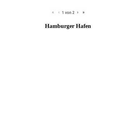
«
‹
›
»
1
von
2
Hamburger Hafen