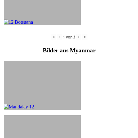
«
‹
›
»
1
von
3
Bilder aus Myanmar