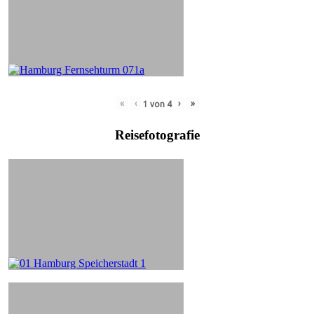
«
‹
›
»
1
von
4
Reisefotografie