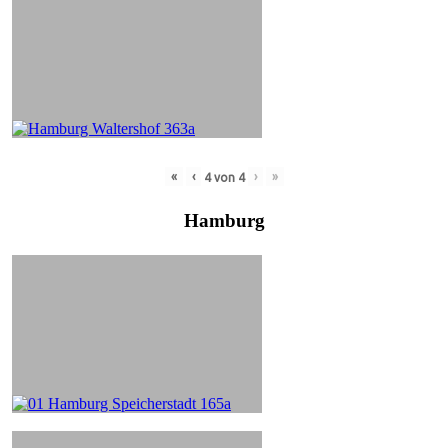
«
‹
›
»
4
von
4
Hamburg