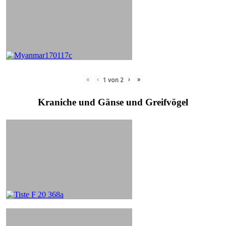
«
‹
›
»
1
von
2
Kraniche und Gänse und Greifvögel