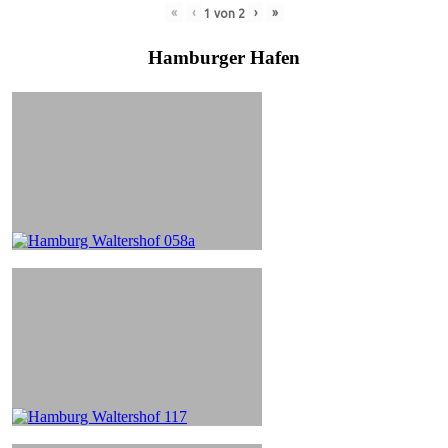
«
‹
›
»
1
von
2
Hamburger Hafen