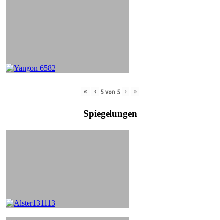
«
‹
›
»
5
von
5
Spiegelungen