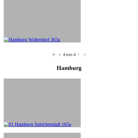
«
‹
›
»
4
von
4
Hamburg