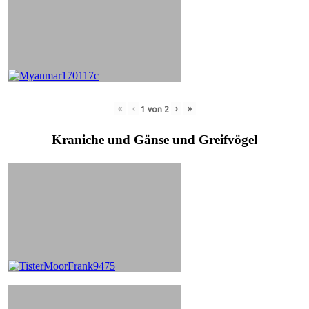
«
‹
›
»
1
von
2
Kraniche und Gänse und Greifvögel