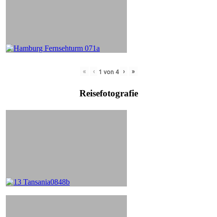
«
‹
›
»
1
von
4
Reisefotografie