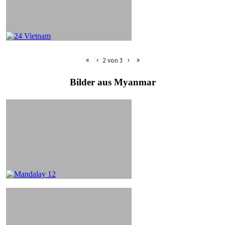
«
‹
›
»
2
von
3
Bilder aus Myanmar