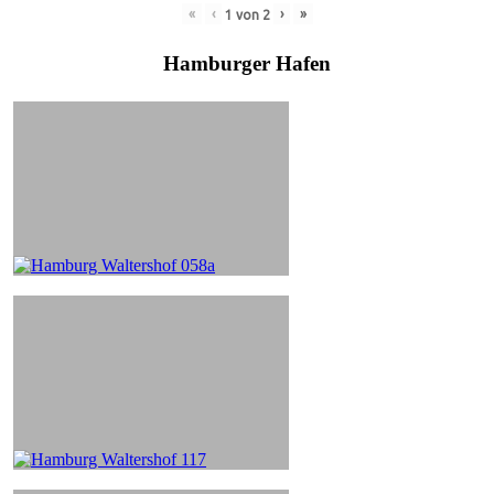
«
‹
›
»
1
von
2
Hamburger Hafen