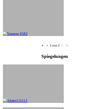
«
‹
›
»
5
von
5
Spiegelungen