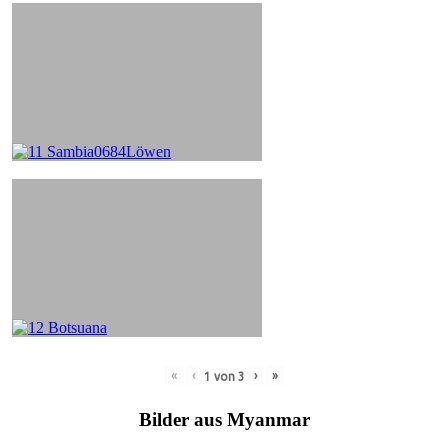
«
‹
›
»
1
von
3
Bilder aus Myanmar