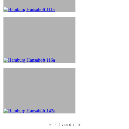
«
‹
›
»
1
von
4