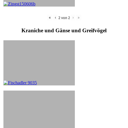
«
‹
›
»
2
von
2
Kraniche und Gänse und Greifvögel