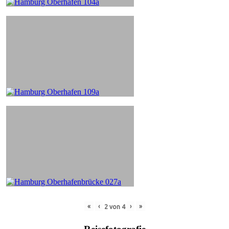
«
‹
›
»
2
von
4