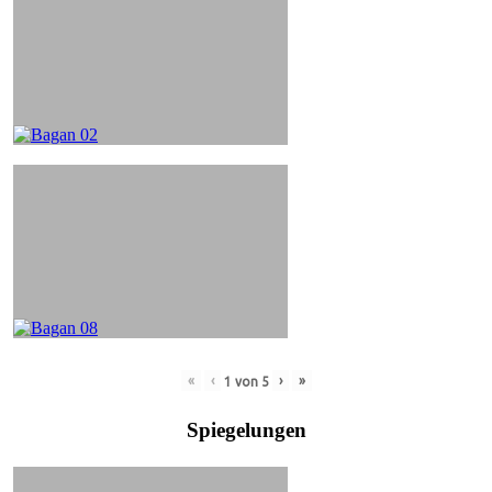
«
‹
›
»
1
von
5
Spiegelungen