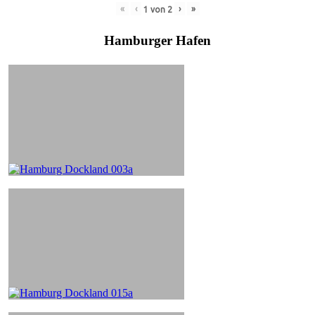
«
‹
›
»
1
von
2
Hamburger Hafen