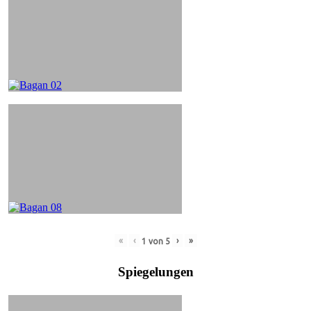
«
‹
›
»
1
von
5
Spiegelungen