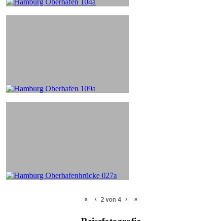
«
‹
›
»
2
von
4