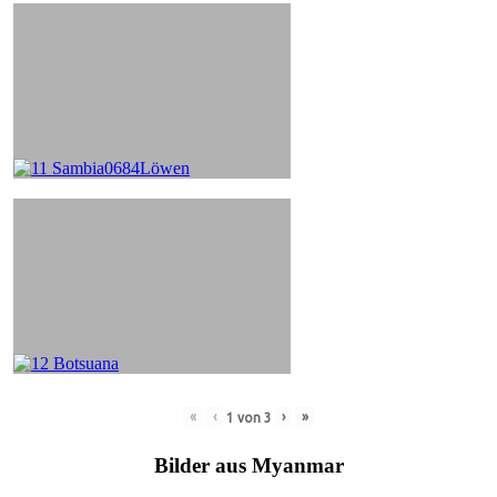
«
‹
›
»
1
von
3
Bilder aus Myanmar