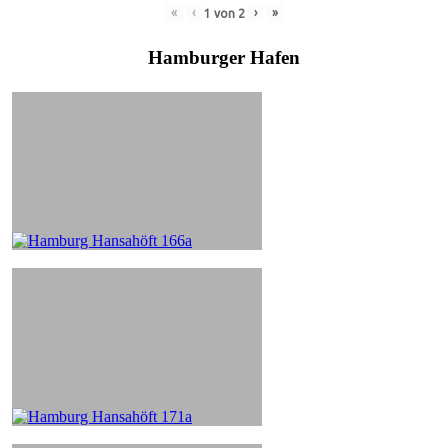
«
‹
›
»
1
von
2
Hamburger Hafen