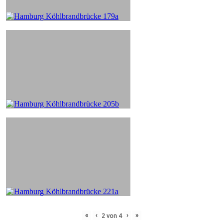
«
‹
›
»
2
von
4