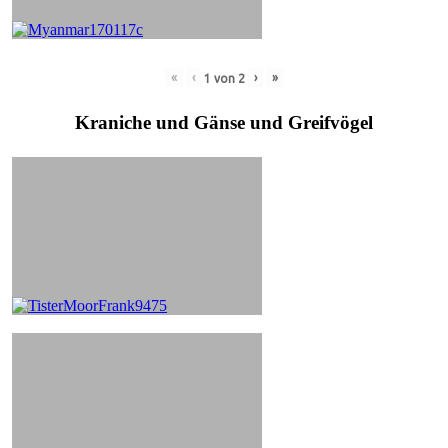
«
‹
›
»
1
von
2
Kraniche und Gänse und Greifvögel