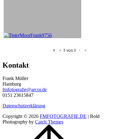
«
‹
›
»
3
von
3
Kontakt
Frank Müller
Hamburg
fmfotografie@arcor.de
0151 23615847
Datenschutzerklärung
Copyright © 2026
FMFOTOGRAFIE.DE
|
Bold
Photography by
Catch Themes
Scroll
Up