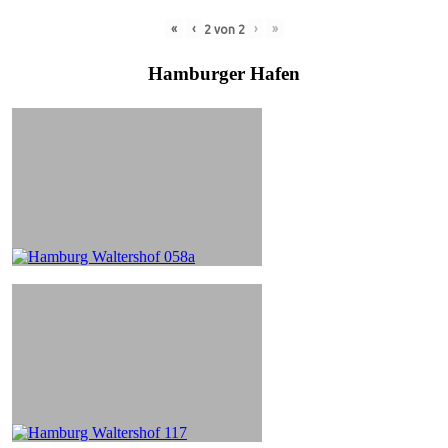
«
‹
›
»
2
von
2
Hamburger Hafen