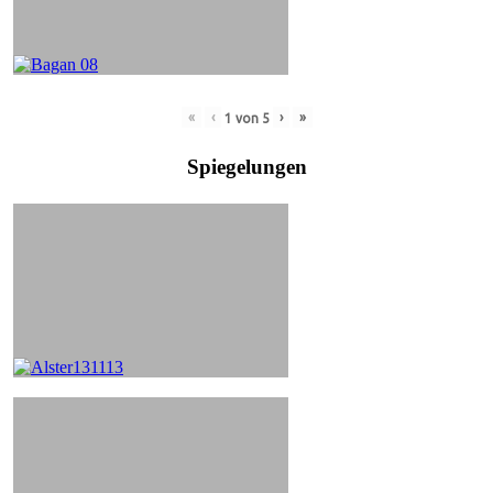
«
‹
›
»
1
von
5
Spiegelungen