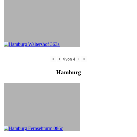
«
‹
›
»
4
von
4
Hamburg