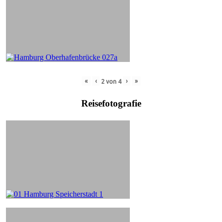
«
‹
›
»
2
von
4
Reisefotografie