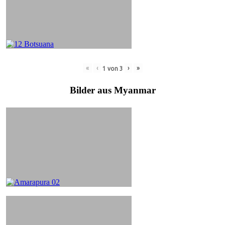
«
‹
›
»
1
von
3
Bilder aus Myanmar