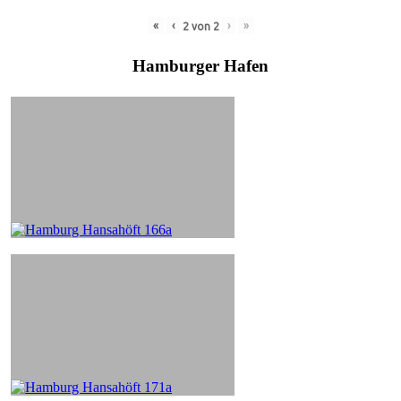
«
‹
›
»
2
von
2
Hamburger Hafen