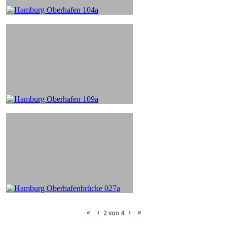
«
‹
›
»
2
von
4