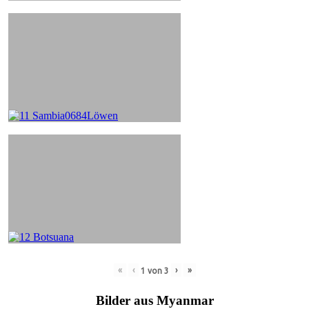
«
‹
›
»
1
von
3
Bilder aus Myanmar