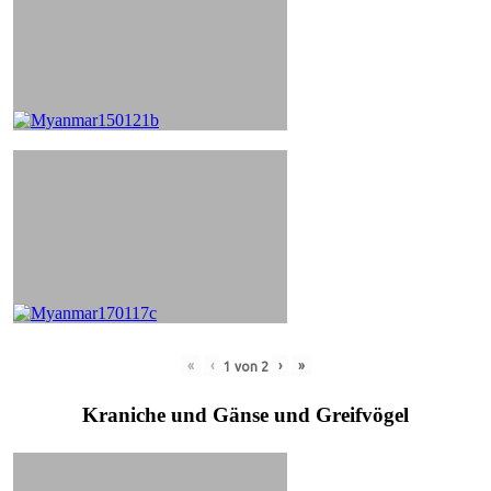
«
‹
›
»
1
von
2
Kraniche und Gänse und Greifvögel