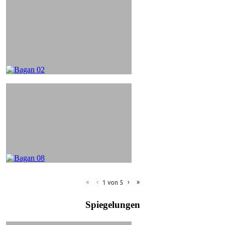
«
‹
›
»
1
von
5
Spiegelungen