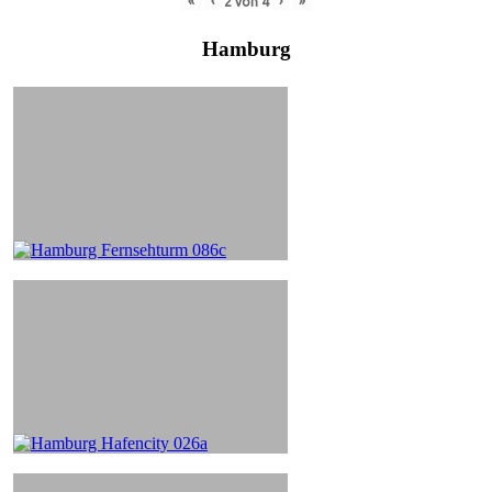
«
‹
›
»
2
von
4
Hamburg