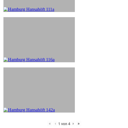
«
‹
›
»
1
von
4