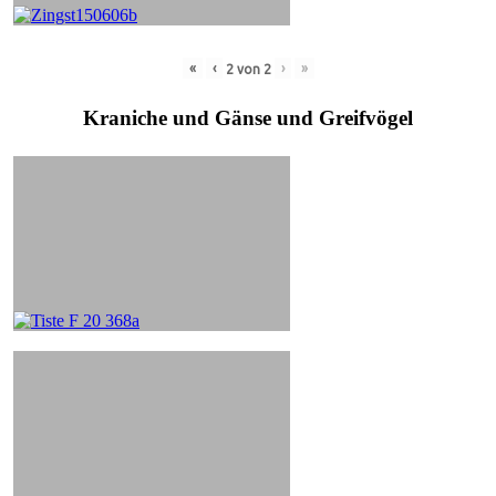
«
‹
›
»
2
von
2
Kraniche und Gänse und Greifvögel