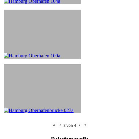
«
‹
›
»
2
von
4