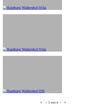
«
‹
›
»
3
von
4