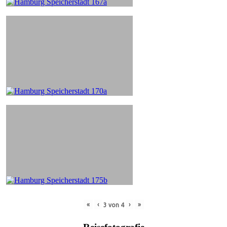
«
‹
›
»
3
von
4