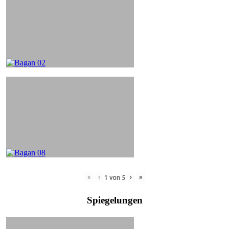
«
‹
›
»
1
von
5
Spiegelungen