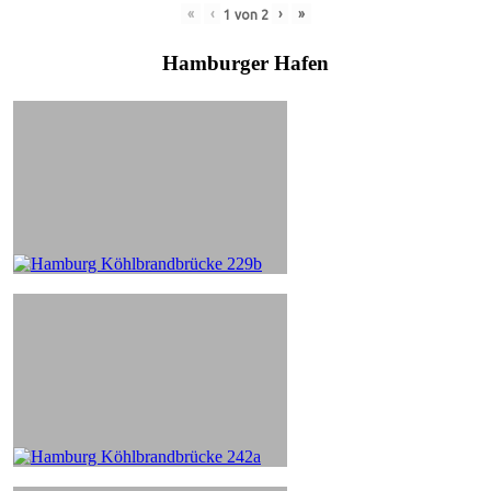
«
‹
›
»
1
von
2
Hamburger Hafen