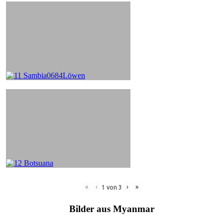
«
‹
›
»
1
von
3
Bilder aus Myanmar