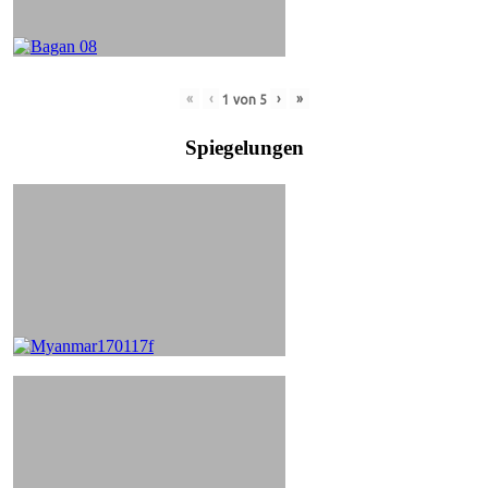
«
‹
›
»
1
von
5
Spiegelungen