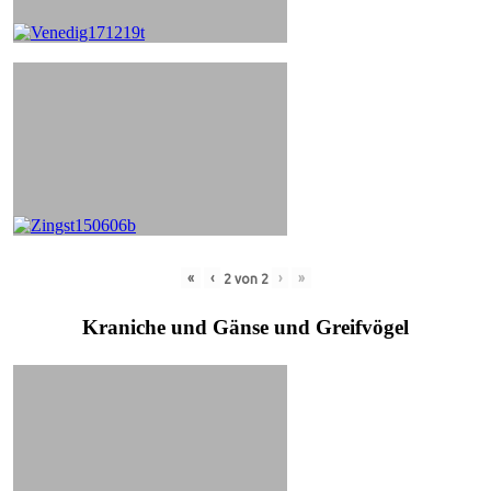
«
‹
›
»
2
von
2
Kraniche und Gänse und Greifvögel