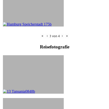
«
‹
›
»
3
von
4
Reisefotografie