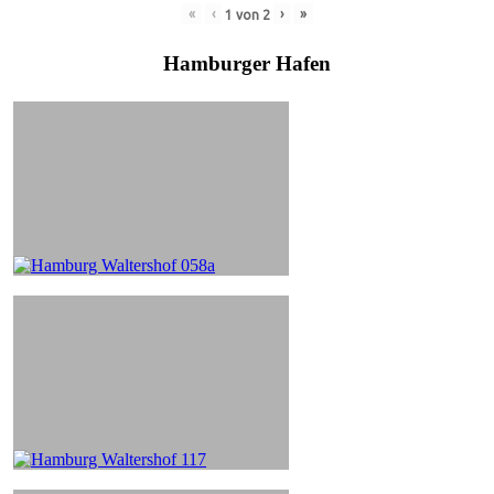
«
‹
›
»
1
von
2
Hamburger Hafen