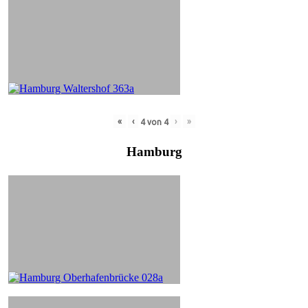
«
‹
›
»
4
von
4
Hamburg