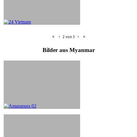
«
‹
›
»
2
von
3
Bilder aus Myanmar