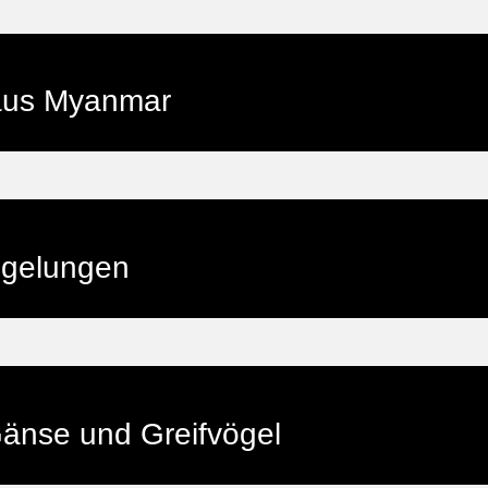
 aus Myanmar
egelungen
änse und Greifvögel