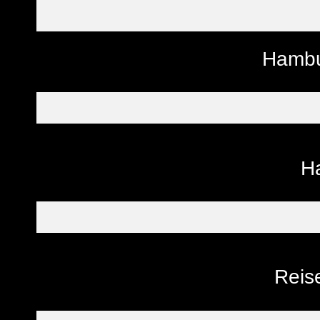
Hambu
H
Reise