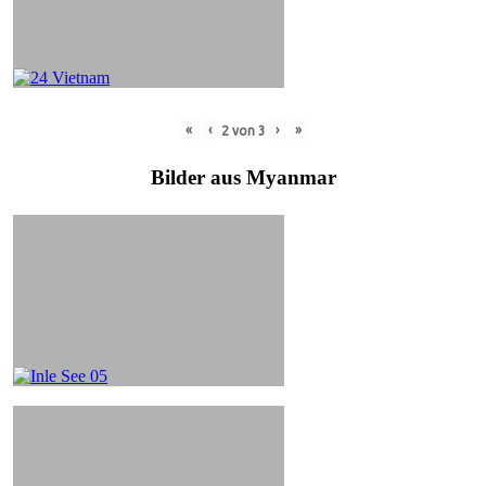
«
‹
›
»
2
von
3
Bilder aus Myanmar