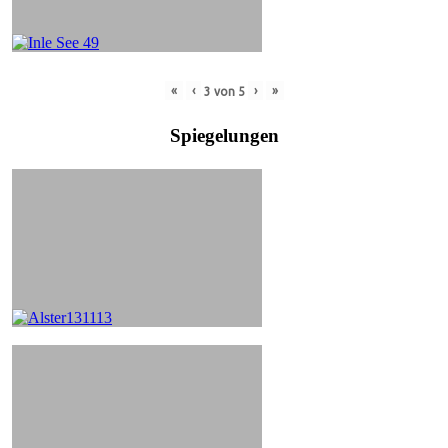
«
‹
›
»
3
von
5
Spiegelungen