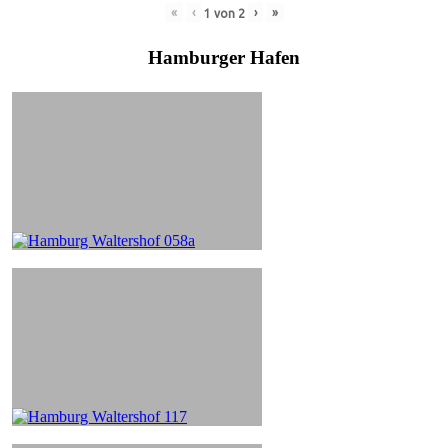
«
‹
›
»
1
von
2
Hamburger Hafen