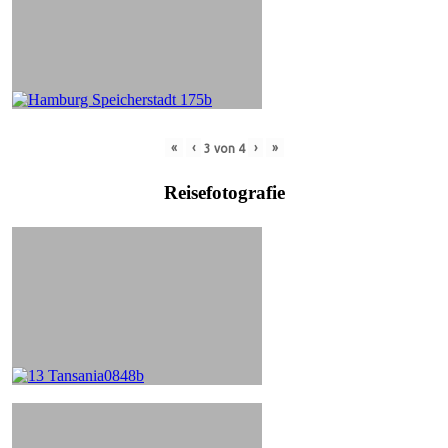
«
‹
›
»
3
von
4
Reisefotografie