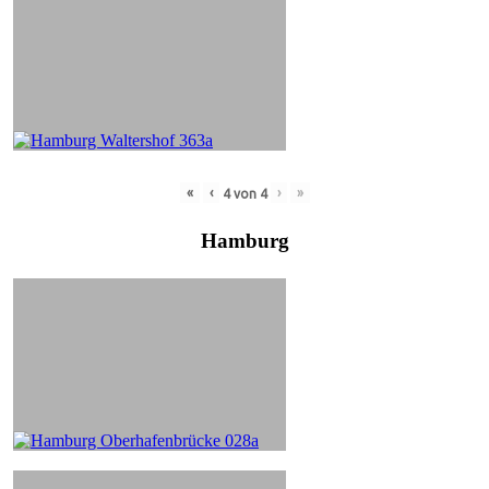
«
‹
›
»
4
von
4
Hamburg