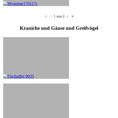
«
‹
›
»
1
von
2
Kraniche und Gänse und Greifvögel