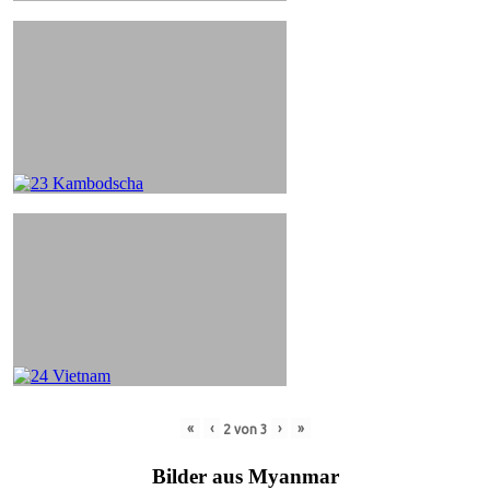
«
‹
›
»
2
von
3
Bilder aus Myanmar