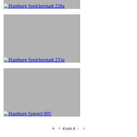
«
‹
›
»
4
von
4