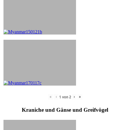
«
‹
›
»
1
von
2
Kraniche und Gänse und Greifvögel