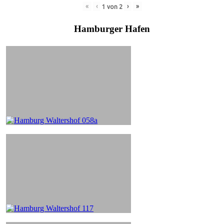
«
‹
›
»
1
von
2
Hamburger Hafen