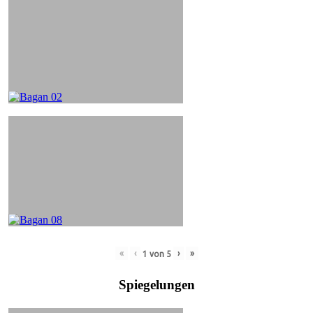
«
‹
›
»
1
von
5
Spiegelungen