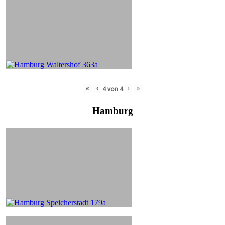
«
‹
›
»
4
von
4
Hamburg