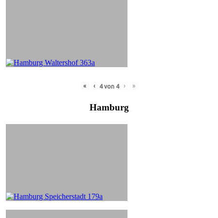
«
‹
›
»
4
von
4
Hamburg