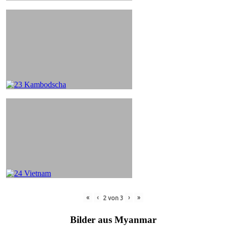
«
‹
›
»
2
von
3
Bilder aus Myanmar