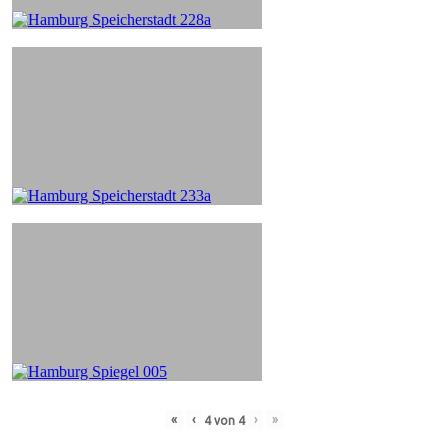
«
‹
›
»
4
von
4