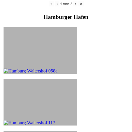
«
‹
›
»
1
von
2
Hamburger Hafen