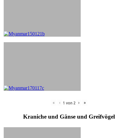
«
‹
›
»
1
von
2
Kraniche und Gänse und Greifvögel