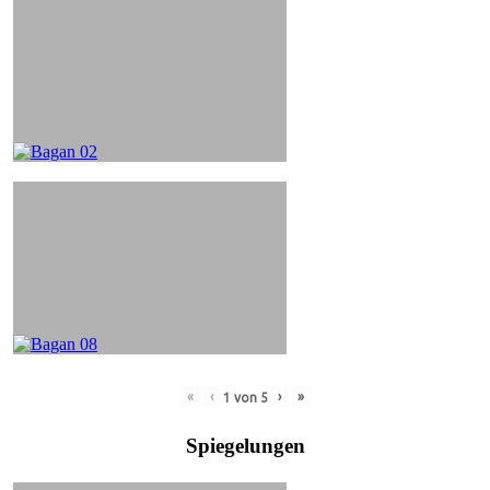
«
‹
›
»
1
von
5
Spiegelungen