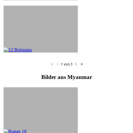
«
‹
›
»
1
von
3
Bilder aus Myanmar