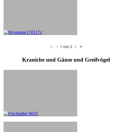
«
‹
›
»
1
von
2
Kraniche und Gänse und Greifvögel