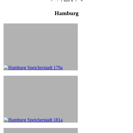
«
‹
›
»
1
von
4
Hamburg