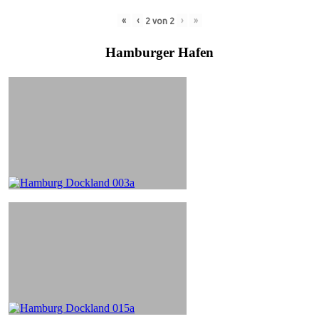
«
‹
›
»
2
von
2
Hamburger Hafen