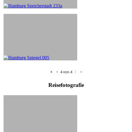
«
‹
›
»
4
von
4
Reisefotografie