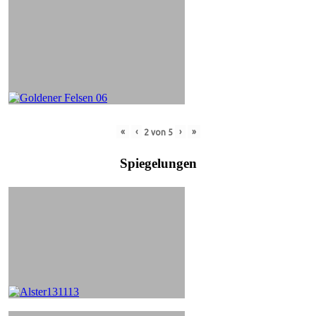
«
‹
›
»
2
von
5
Spiegelungen