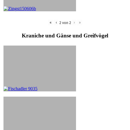
«
‹
›
»
2
von
2
Kraniche und Gänse und Greifvögel