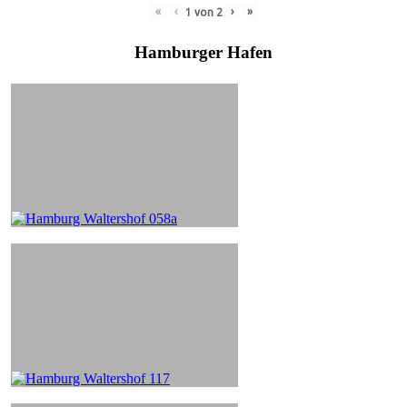
«
‹
›
»
1
von
2
Hamburger Hafen