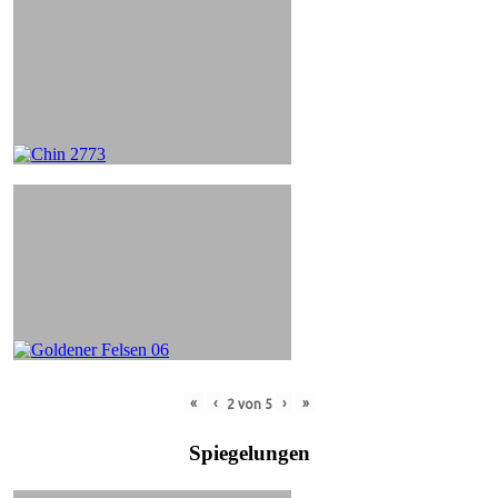
«
‹
›
»
2
von
5
Spiegelungen