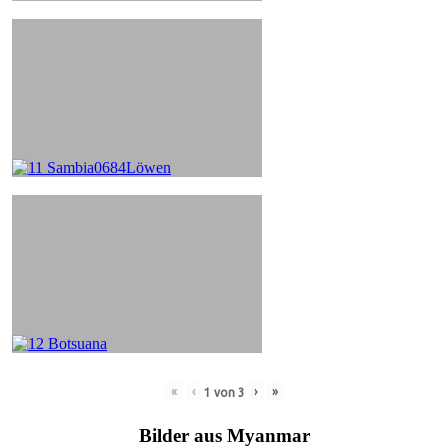
«
‹
›
»
1
von
3
Bilder aus Myanmar