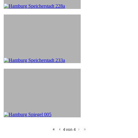
«
‹
›
»
4
von
4