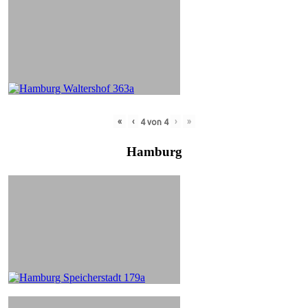
«
‹
›
»
4
von
4
Hamburg