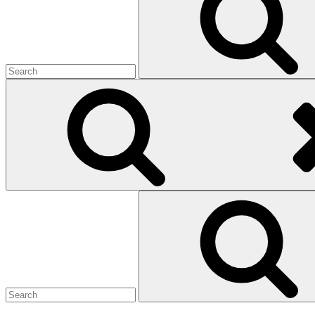
Search
for: