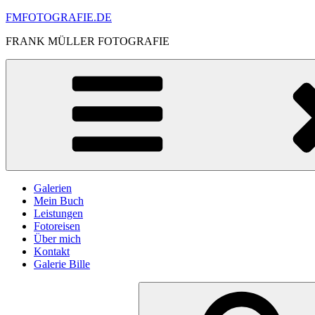
Skip
FMFOTOGRAFIE.DE
to
FRANK MÜLLER FOTOGRAFIE
content
Galerien
Mein Buch
Leistungen
Fotoreisen
Über mich
Kontakt
Galerie Bille
Search
for: