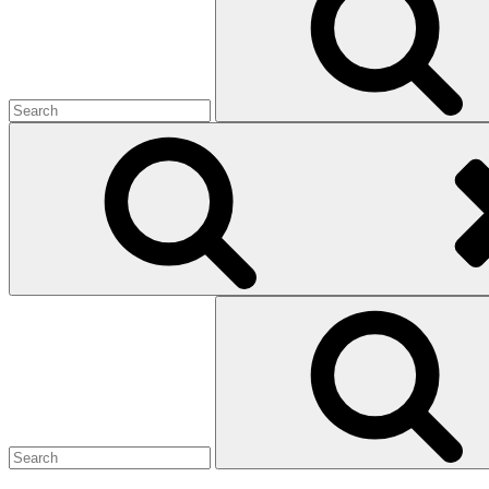
Search
for: