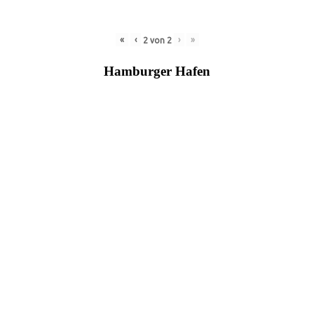
«
‹
›
»
2
von
2
Hamburger Hafen