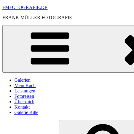
Skip
FMFOTOGRAFIE.DE
to
FRANK MÜLLER FOTOGRAFIE
content
Galerien
Mein Buch
Leistungen
Fotoreisen
Über mich
Kontakt
Galerie Bille
Search
for: