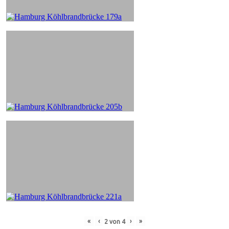
«
‹
›
»
2
von
4