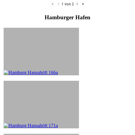
«
‹
›
»
1
von
2
Hamburger Hafen