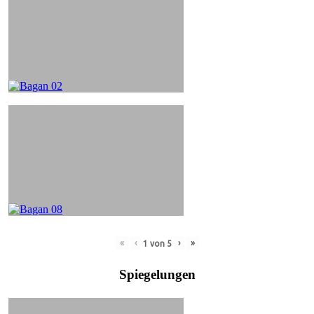
«
‹
›
»
1
von
5
Spiegelungen