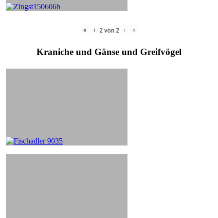
«
‹
›
»
2
von
2
Kraniche und Gänse und Greifvögel