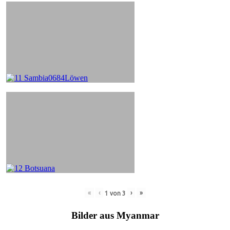
«
‹
›
»
1
von
3
Bilder aus Myanmar