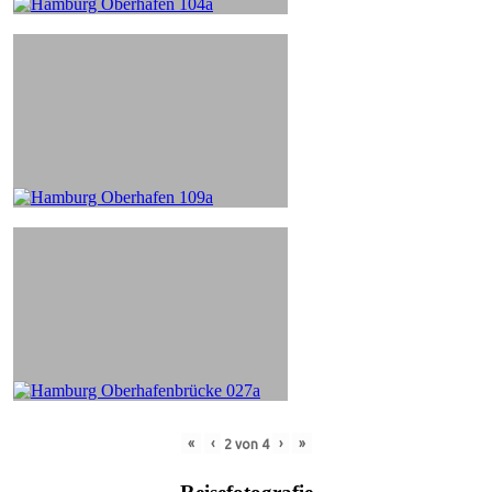
«
‹
›
»
2
von
4