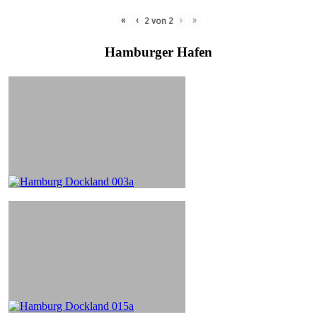
«
‹
›
»
2
von
2
Hamburger Hafen