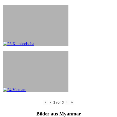
«
‹
›
»
2
von
3
Bilder aus Myanmar