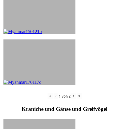
«
‹
›
»
1
von
2
Kraniche und Gänse und Greifvögel