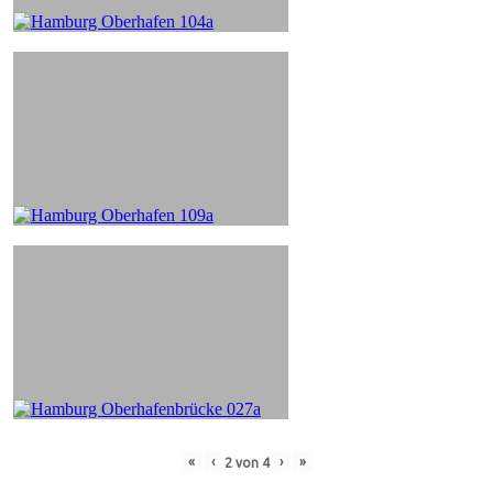
«
‹
›
»
2
von
4