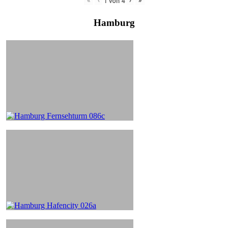
«
‹
›
»
1
von
4
Hamburg