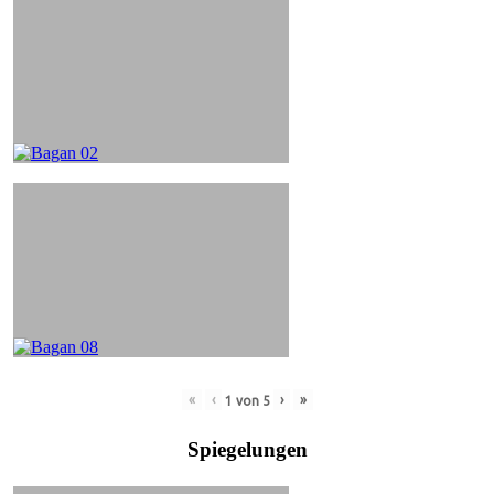
«
‹
›
»
1
von
5
Spiegelungen