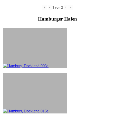
«
‹
›
»
2
von
2
Hamburger Hafen