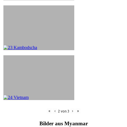
«
‹
›
»
2
von
3
Bilder aus Myanmar