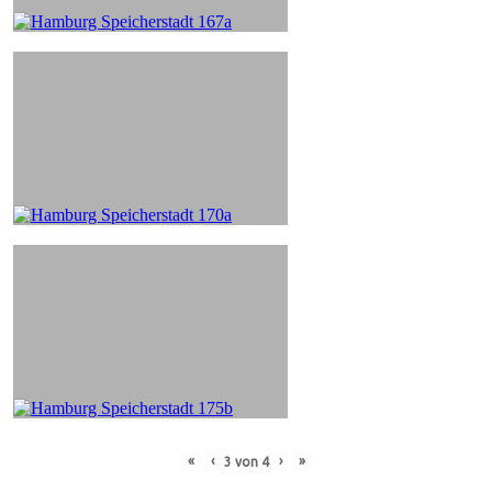
«
‹
›
»
3
von
4