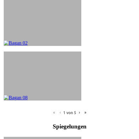
«
‹
›
»
1
von
5
Spiegelungen