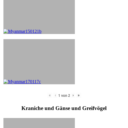
«
‹
›
»
1
von
2
Kraniche und Gänse und Greifvögel