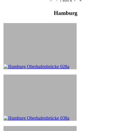
«
‹
›
»
1
von
4
Hamburg