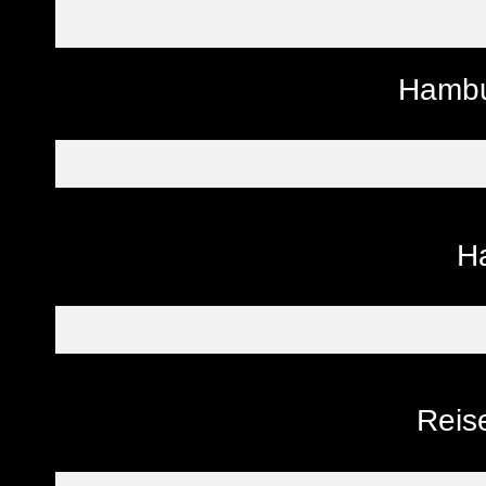
Hambu
H
Reise