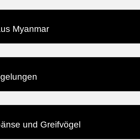
 aus Myanmar
egelungen
änse und Greifvögel