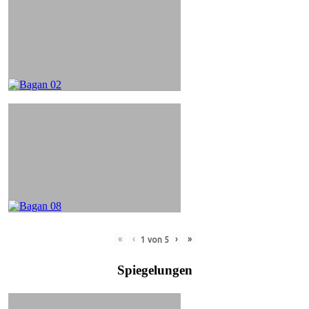
«
‹
›
»
1
von
5
Spiegelungen