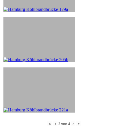
«
‹
›
»
2
von
4