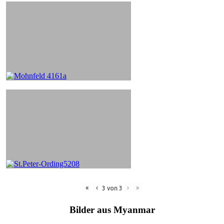
«
‹
›
»
3
von
3
Bilder aus Myanmar