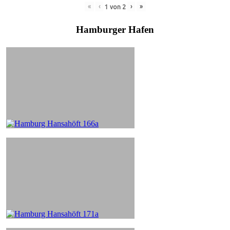
«
‹
›
»
1
von
2
Hamburger Hafen