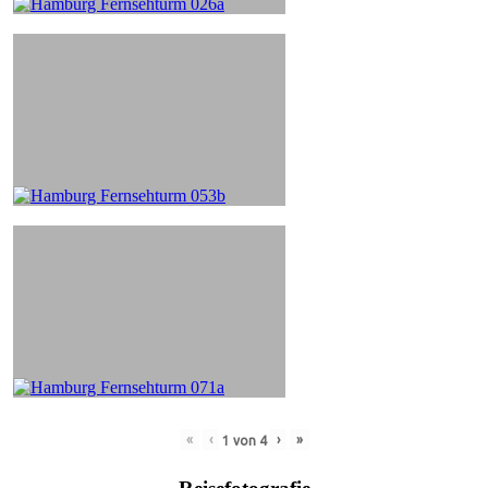
«
‹
›
»
1
von
4