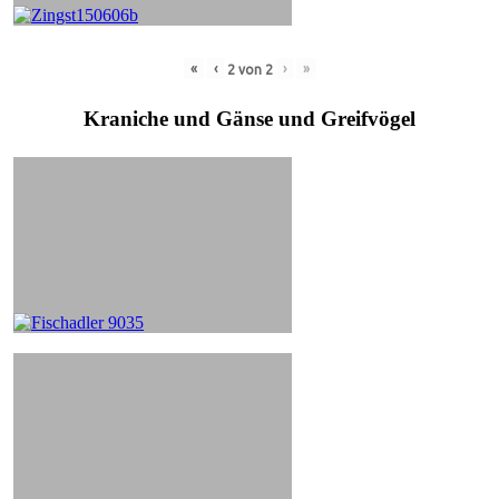
«
‹
›
»
2
von
2
Kraniche und Gänse und Greifvögel