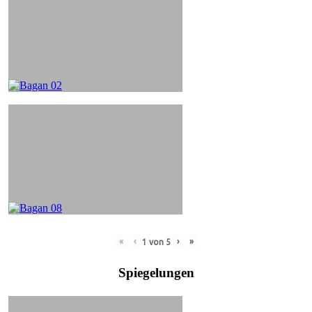
«
‹
›
»
1
von
5
Spiegelungen