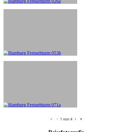
«
‹
›
»
1
von
4