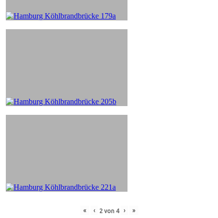
«
‹
›
»
2
von
4