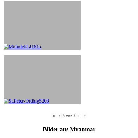
«
‹
›
»
3
von
3
Bilder aus Myanmar