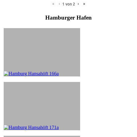
«
‹
›
»
1
von
2
Hamburger Hafen