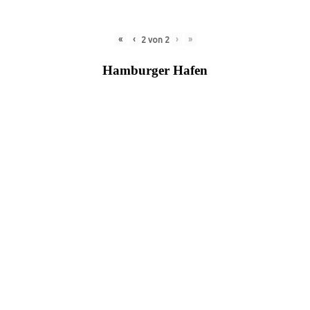
«
‹
›
»
2
von
2
Hamburger Hafen