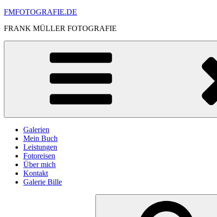
Skip
FMFOTOGRAFIE.DE
to
FRANK MÜLLER FOTOGRAFIE
content
Galerien
Mein Buch
Leistungen
Fotoreisen
Über mich
Kontakt
Galerie Bille
Search
for: