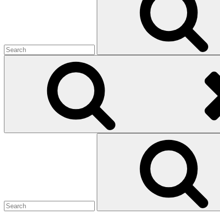
Search
for: