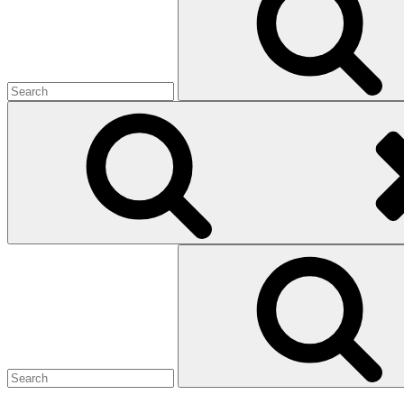
Search
for: