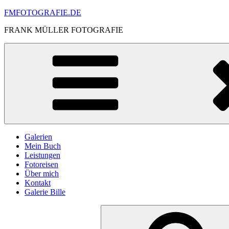
Skip
FMFOTOGRAFIE.DE
to
FRANK MÜLLER FOTOGRAFIE
content
Galerien
Mein Buch
Leistungen
Fotoreisen
Über mich
Kontakt
Galerie Bille
Search
for: