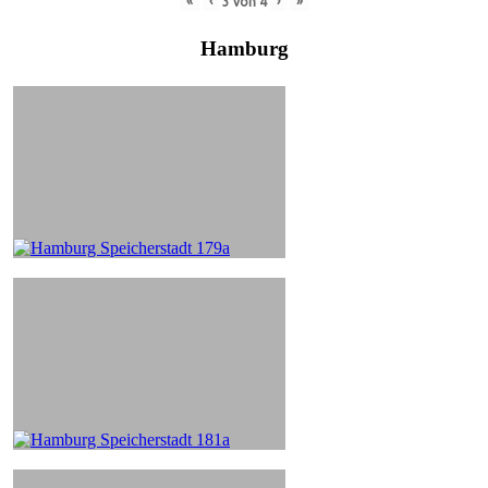
«
‹
›
»
3
von
4
Hamburg