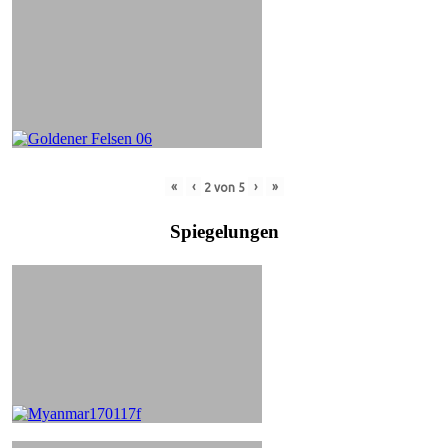
«
‹
›
»
2
von
5
Spiegelungen