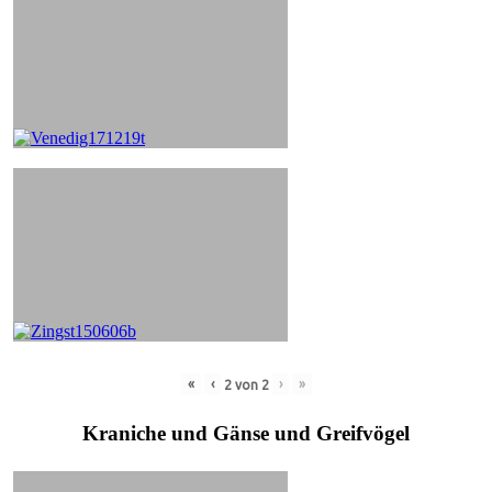
«
‹
›
»
2
von
2
Kraniche und Gänse und Greifvögel