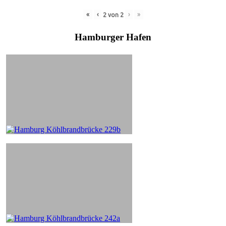
«
‹
›
»
2
von
2
Hamburger Hafen