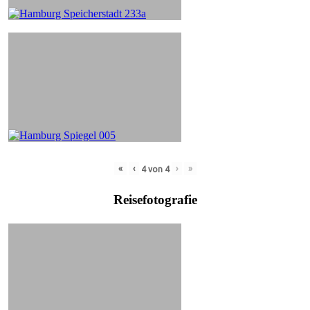
«
‹
›
»
4
von
4
Reisefotografie