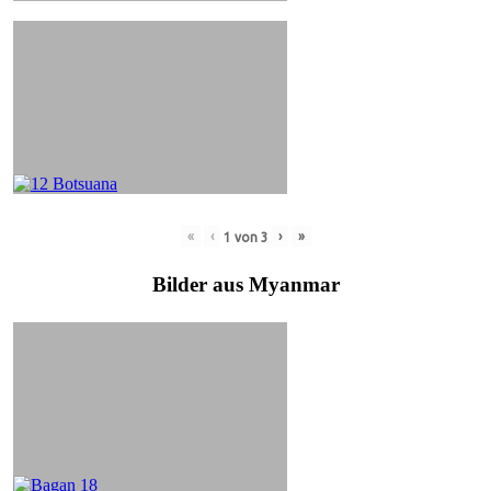
«
‹
›
»
1
von
3
Bilder aus Myanmar