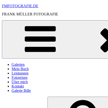
Skip
FMFOTOGRAFIE.DE
to
FRANK MÜLLER FOTOGRAFIE
content
Galerien
Mein Buch
Leistungen
Fotoreisen
Über mich
Kontakt
Galerie Bille
Search
for: