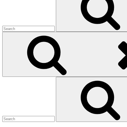
Search
for: