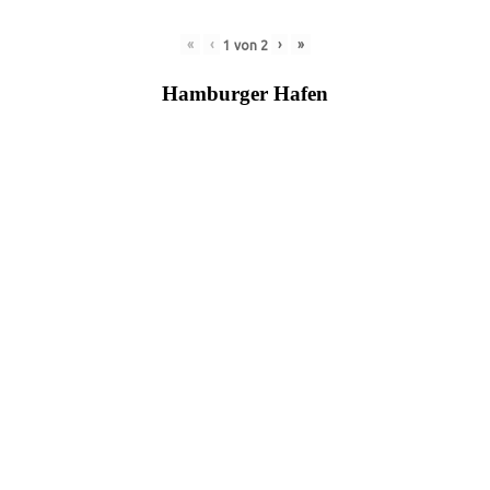
«
‹
›
»
1
von
2
Hamburger Hafen