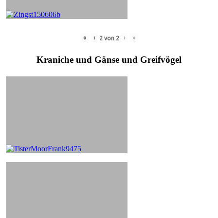
«
‹
›
»
2
von
2
Kraniche und Gänse und Greifvögel