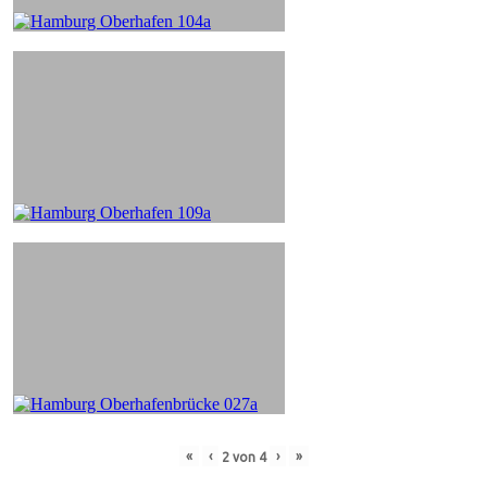
«
‹
›
»
2
von
4