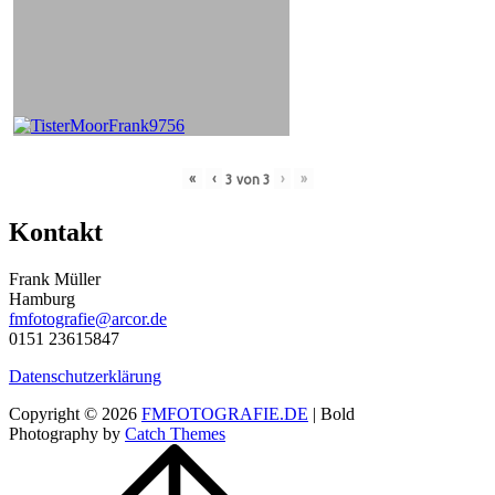
«
‹
›
»
3
von
3
Kontakt
Frank Müller
Hamburg
fmfotografie@arcor.de
0151 23615847
Datenschutzerklärung
Copyright © 2026
FMFOTOGRAFIE.DE
|
Bold
Photography by
Catch Themes
Scroll
Up