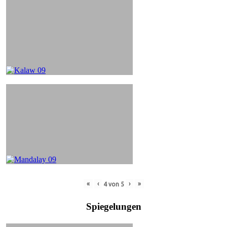
«
‹
›
»
4
von
5
Spiegelungen