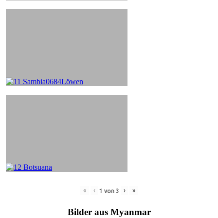
«
‹
›
»
1
von
3
Bilder aus Myanmar