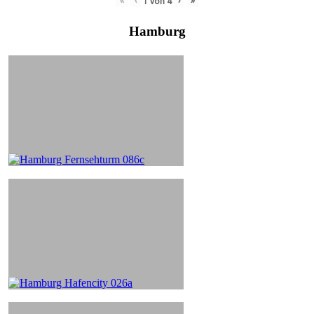
«
‹
›
»
1
von
4
Hamburg