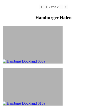
«
‹
›
»
2
von
2
Hamburger Hafen