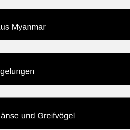
 aus Myanmar
egelungen
änse und Greifvögel