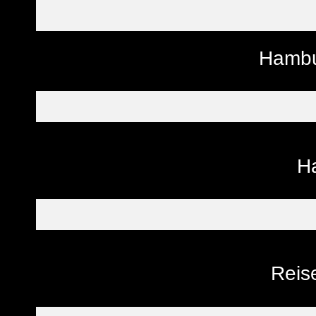
Hambu
H
Reise