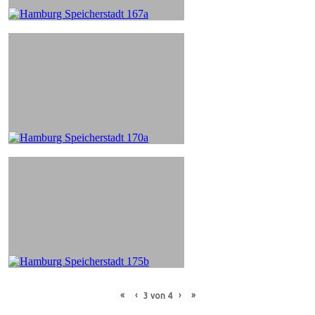
«
‹
›
»
3
von
4