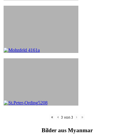
«
‹
›
»
3
von
3
Bilder aus Myanmar