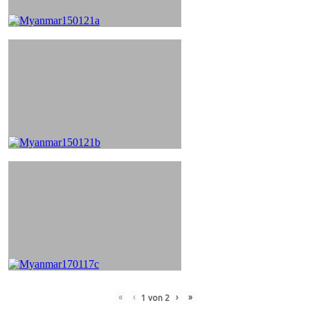
«
‹
›
»
1
von
2