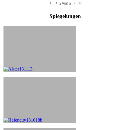
«
‹
›
»
5
von
5
Spiegelungen