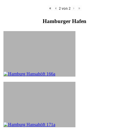
«
‹
›
»
2
von
2
Hamburger Hafen