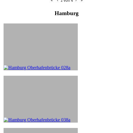
«
‹
›
»
2
von
4
Hamburg