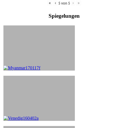
«
‹
›
»
5
von
5
Spiegelungen