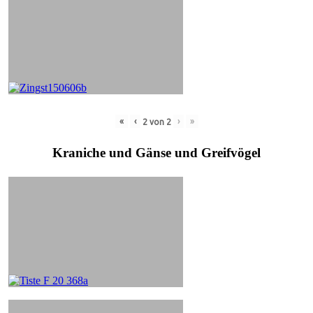
«
‹
›
»
2
von
2
Kraniche und Gänse und Greifvögel