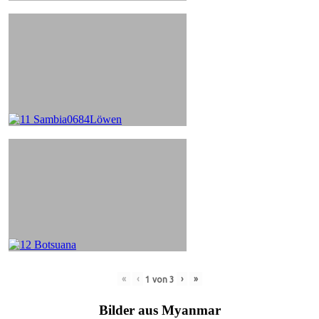
«
‹
›
»
1
von
3
Bilder aus Myanmar