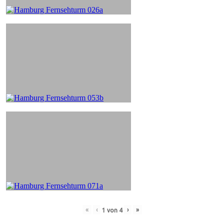
«
‹
›
»
1
von
4