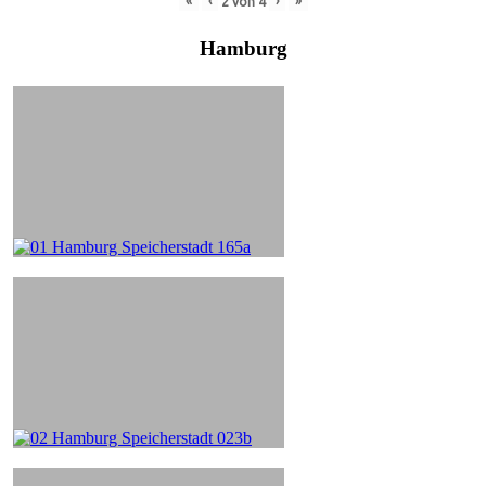
«
‹
›
»
2
von
4
Hamburg