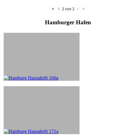
«
‹
›
»
2
von
2
Hamburger Hafen