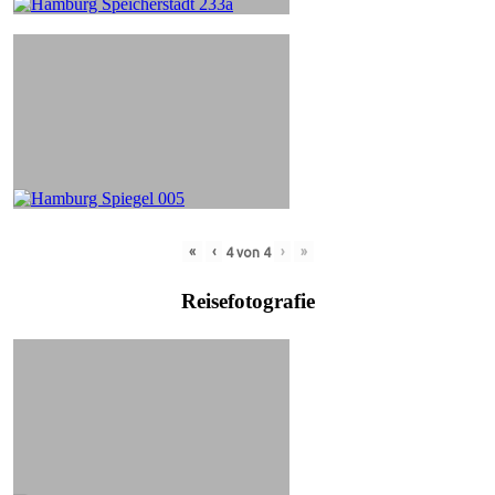
«
‹
›
»
4
von
4
Reisefotografie