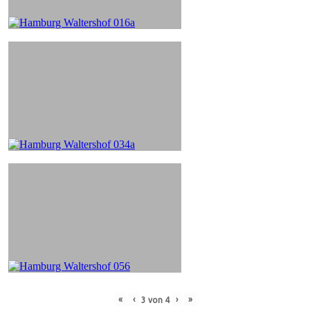
«
‹
›
»
3
von
4