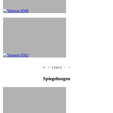
«
‹
›
»
5
von
5
Spiegelungen