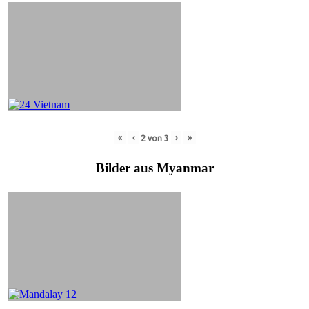
«
‹
›
»
2
von
3
Bilder aus Myanmar