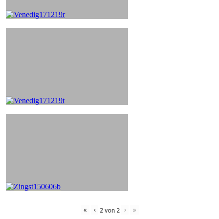
«
‹
›
»
2
von
2