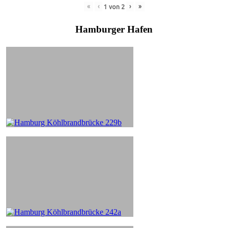
«
‹
›
»
1
von
2
Hamburger Hafen