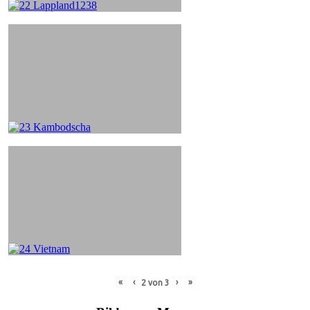
«
‹
›
»
2
von
3