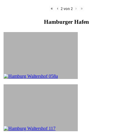
«
‹
›
»
2
von
2
Hamburger Hafen