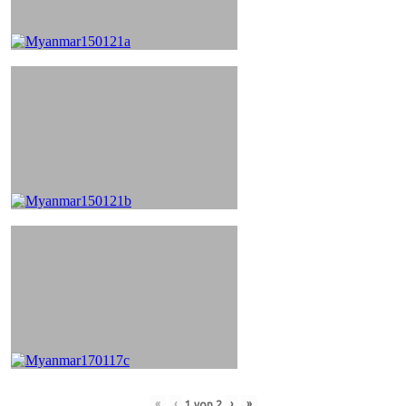
«
‹
›
»
1
von
2