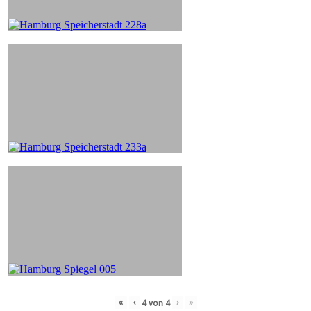
«
‹
›
»
4
von
4