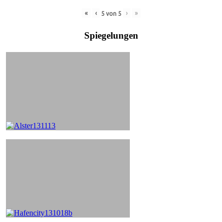
«
‹
›
»
5
von
5
Spiegelungen