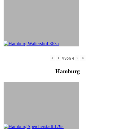
«
‹
›
»
4
von
4
Hamburg