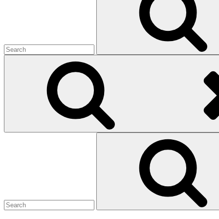
Search
for: