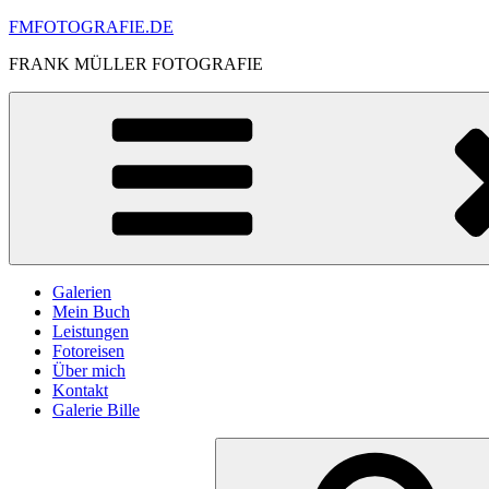
Skip
FMFOTOGRAFIE.DE
to
FRANK MÜLLER FOTOGRAFIE
content
Galerien
Mein Buch
Leistungen
Fotoreisen
Über mich
Kontakt
Galerie Bille
Search
for: