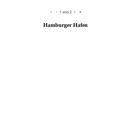
«
‹
›
»
1
von
2
Hamburger Hafen