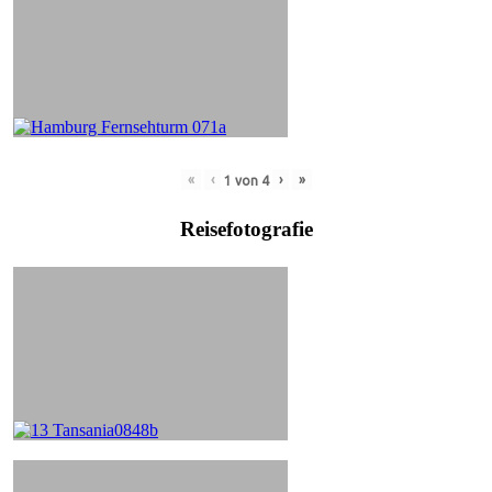
«
‹
›
»
1
von
4
Reisefotografie