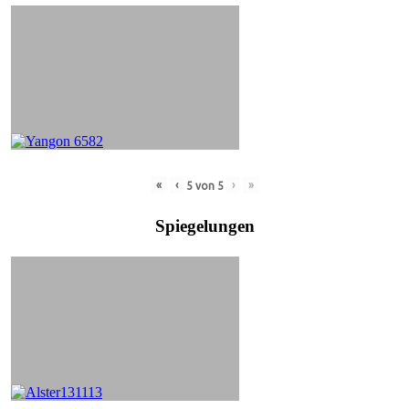
«
‹
›
»
5
von
5
Spiegelungen