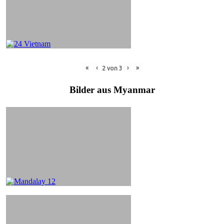
«
‹
›
»
2
von
3
Bilder aus Myanmar