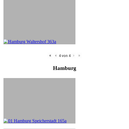
«
‹
›
»
4
von
4
Hamburg