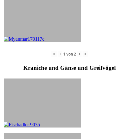
«
‹
›
»
1
von
2
Kraniche und Gänse und Greifvögel