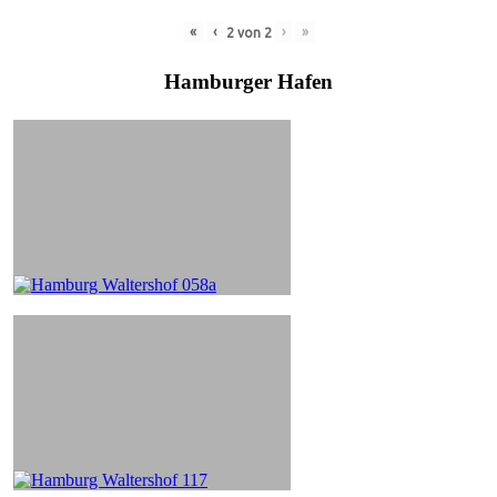
«
‹
›
»
2
von
2
Hamburger Hafen