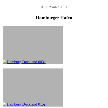
«
‹
›
»
2
von
2
Hamburger Hafen