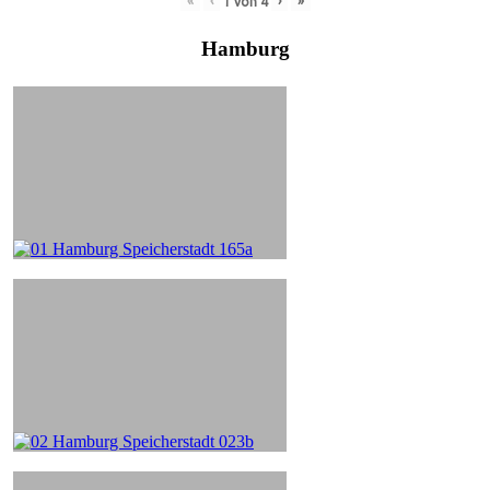
«
‹
›
»
1
von
4
Hamburg