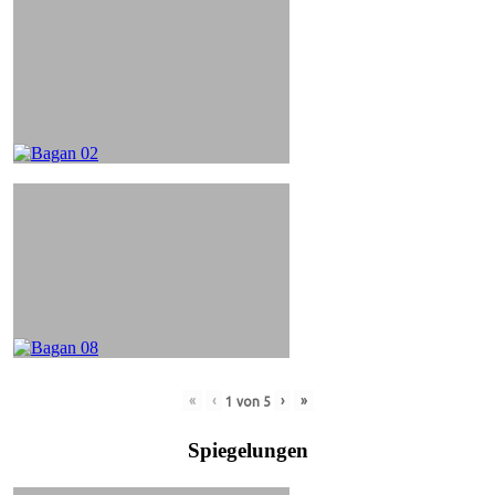
«
‹
›
»
1
von
5
Spiegelungen