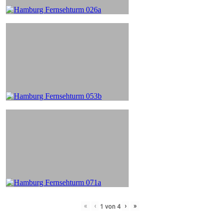
«
‹
›
»
1
von
4