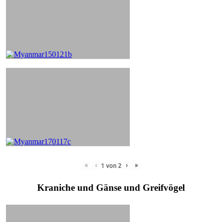
«
‹
›
»
1
von
2
Kraniche und Gänse und Greifvögel