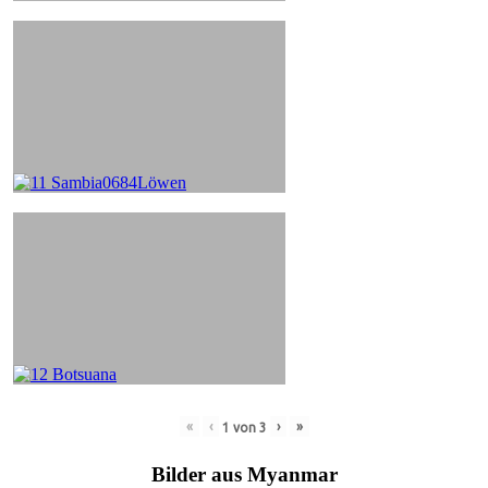
«
‹
›
»
1
von
3
Bilder aus Myanmar