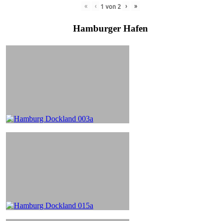
«
‹
›
»
1
von
2
Hamburger Hafen