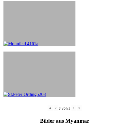
«
‹
›
»
3
von
3
Bilder aus Myanmar