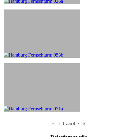
«
‹
›
»
1
von
4