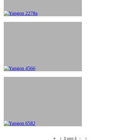
«
‹
›
»
5
von
5