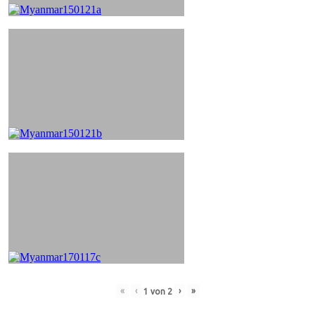
«
‹
›
»
1
von
2