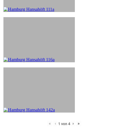
«
‹
›
»
1
von
4