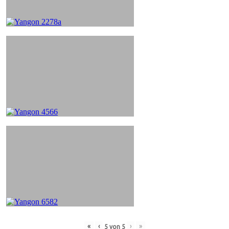
«
‹
›
»
5
von
5