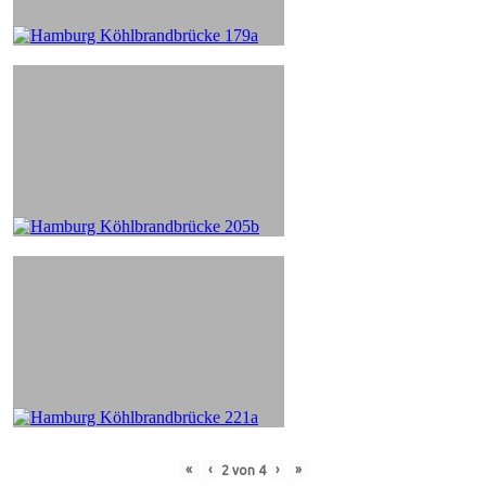
«
‹
›
»
2
von
4