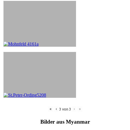
«
‹
›
»
3
von
3
Bilder aus Myanmar