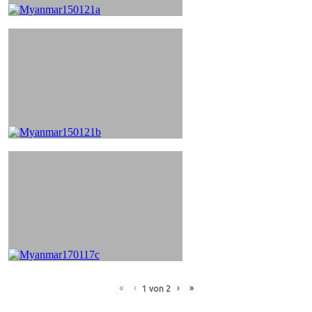
«
‹
›
»
1
von
2