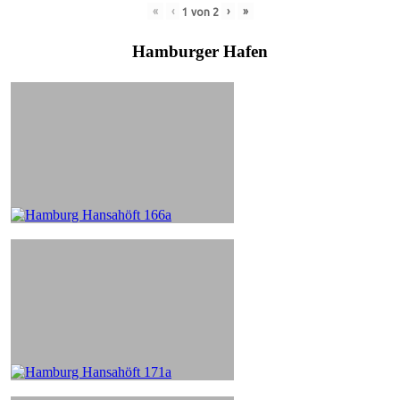
«
‹
›
»
1
von
2
Hamburger Hafen