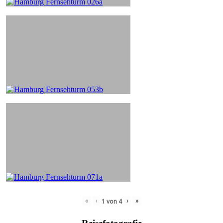
«
‹
›
»
1
von
4