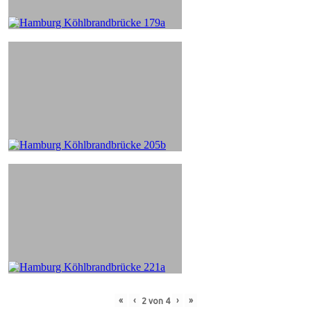
«
‹
›
»
2
von
4