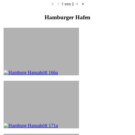
«
‹
›
»
1
von
2
Hamburger Hafen