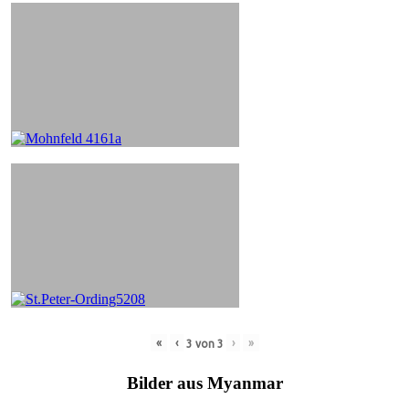
«
‹
›
»
3
von
3
Bilder aus Myanmar