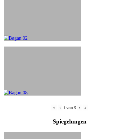
«
‹
›
»
1
von
5
Spiegelungen