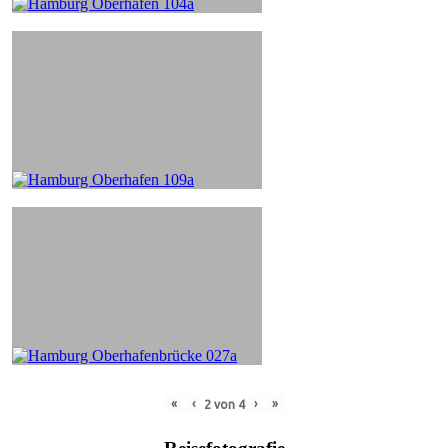
«
‹
›
»
2
von
4