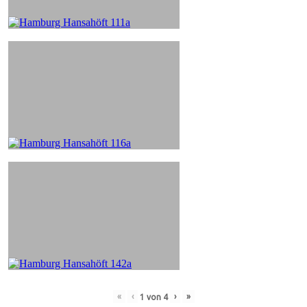
«
‹
›
»
1
von
4