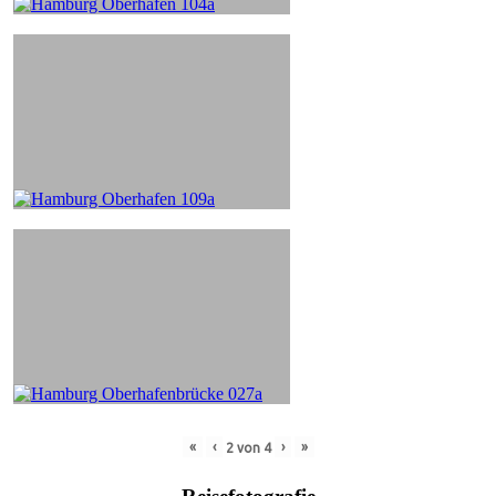
«
‹
›
»
2
von
4