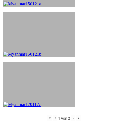
«
‹
›
»
1
von
2