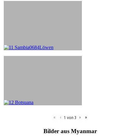
«
‹
›
»
1
von
3
Bilder aus Myanmar