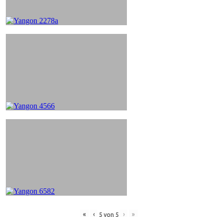
«
‹
›
»
5
von
5