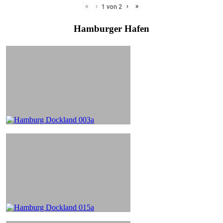
«
‹
›
»
1
von
2
Hamburger Hafen